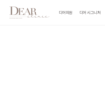
Skip
to
디어의원
디어 시그니처
main
content