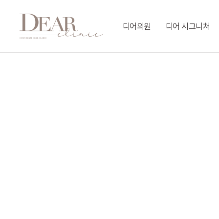
Skip
to
디어의원
디어 시그니처
main
content