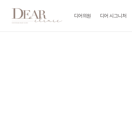
Skip
to
디어의원
디어 시그니처
main
content