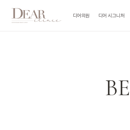
Skip
to
디어의원
디어 시그니처
main
content
B