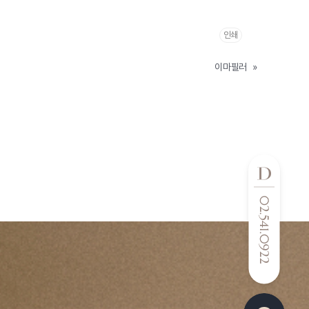
인쇄
이마필러
»