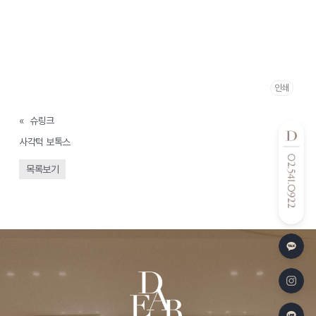
인쇄
«
슈링크
사각턱 보톡스
»
목록보기