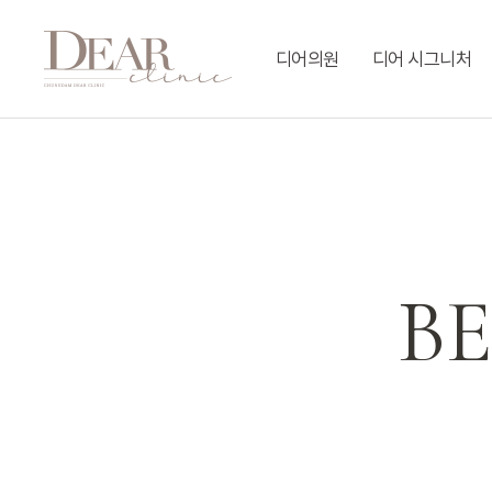
Skip
to
디어의원
디어 시그니처
main
content
B