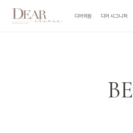
Skip
to
디어의원
디어 시그니처
main
content
B