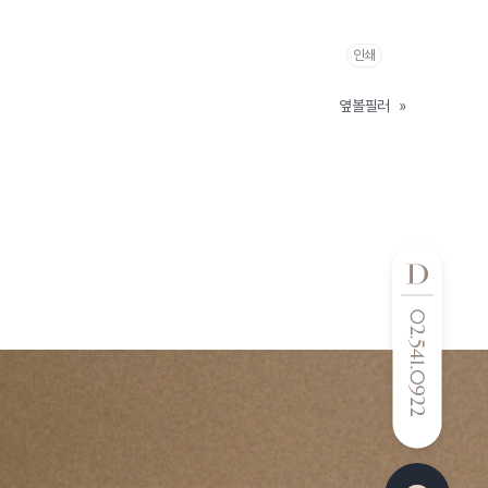
인쇄
옆볼필러
»