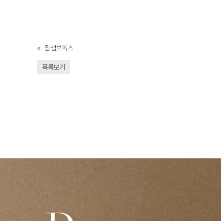
«
침샘보톡스
목록보기